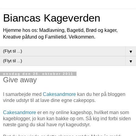
Biancas Kageverden
Hjemme hos os: Madlavning, Bagetid, Brød og kager,
Kreative påfund og Familietid. Velkommen.
▼
▼
onsdag den 26. oktober 2011
Give away
I samarbejde med
Cakesandmore
kan du her på bloggen
vinde udstyr til at lave dine egne cakepops.
Cakesandmore
er en ny online kageshop, hvilket man som
kageblogger, jo kun kan bakke op om. Så kig ind forbi siden
næste gang du skal have nyt kageudstyr.